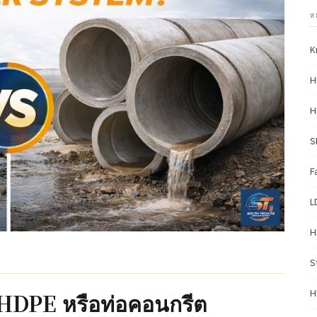
ห
K
H
H
S
F
L
H
S
H
 HDPE หรือท่อคอนกรีต