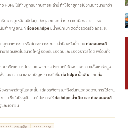
อ HDPE ไม่ทำปฏิกิริยากับสารเหล่านี้ ทำให้อายุการใช้งานยาวนานกว่า
ีตอาจดูเหมือนมีต้นทุนวัสดุต่อเมตรต่ำกว่า แต่เมื่อรวมค่าแรง
นัยสำคัญ ขณะที่
ท่อลอนhdpe
มีน้ำหนักเบา ติดตั้งรวดเร็ว ลดระยะ
คมอุตสาหกรรม หรือโครงการระบายน้ำป้องกันน้ำท่วม
ท่อลอนพอลิ
จากสามารถผลิตในขนาดใหญ่ รองรับแรงดินและแรงจราจรได้ดี พร้อมทั้ง
่อคอนกรีตเหมาะกับงานเฉพาะบางประเภทที่ต้องการความแข็งแกร่งสูง
ารใช้งานยาวนาน และลดปัญหาการรั่วซึม
ท่อ hdpe น้ำเสีย
และ
ท่อ
พียงราคาวัสดุในระยะสั้น แต่ควรพิจารณาถึงต้นทุนตลอดอายุการใช้งาน
ว ซึ่งในปัจจุบัน แนวโน้มการใช้
ท่อ hdpe น้ำเสีย
และ
ท่อลอนพอลิ
รัฐและเอกชน
ลิเอทิลีนเสริมเหล็ก
ท่อลอนhdpe