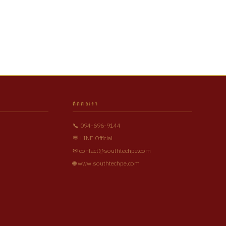
ติดต่อเรา
📞 094-696-9144
💬 LINE Official
✉ contact@southtechpe.com
🌐 www.southtechpe.com