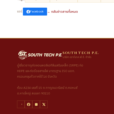
← กลับข่าวสารทั้งหมด
แชร์:
Facebook
SOUTH TECH P.E.
บริษัท เซาท์เทค พี.อี. จำกัด
ผู้เชี่ยวชาญท่อลอนพอลิเอทิลีนเสริมเหล็ก (SRPE) ท่อ
HDPE และท่อร้อยสายไฟ มาตรฐาน ISO มอก.
ครอบคลุมทั่วภาคใต้ 14 จังหวัด
ห้อง A234 เลขที่ 15 ถ.กาญจนวณิชย์ ต.คอหงส์
อ.หาดใหญ่ สงขลา 90110