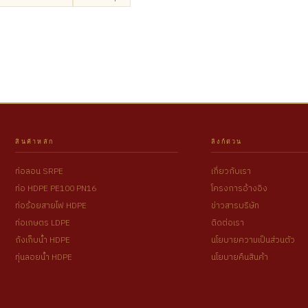
สินค้าหลัก
ลิงก์ด่วน
ท่อลอน SRPE
เกี่ยวกับเรา
ท่อ HDPE PE100 PN16
โครงการอ้างอิง
ท่อร้อยสายไฟ HDPE
ข่าวสารบริษัท
ท่อเกษตร LDPE
ติดต่อเรา
ถังเก็บน้ำ HDPE
นโยบายความเป็นส่วนตัว
ทุ่นลอยน้ำ HDPE
นโยบายคืนสินค้า