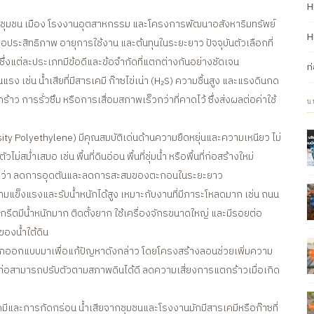
H
ต่อชุมชน เมือง โรงงานอุตสาหกรรม และโครงการพัฒนาอสังหาริมทรัพย์
H
่อประสิทธิภาพ อายุการใช้งาน และต้นทุนในระยะยาว ปัจจุบันตัวเลือกที่
ึ่งแต่ละประเภทมีข้อดีและข้อจำกัดที่แตกต่างกันอย่างชัดเจน
ท
ง เช่น น้ำเสียที่มีสารเคมี ก๊าซไข่เน่า (H₂S) ความชื้นสูง และแรงดินกด
้าว การรั่วซึม หรือการเสื่อมสภาพเร็วกว่าที่คาดไว้ ซึ่งส่งผลต่อค่าใช้
บ
ty Polyethylene) มีคุณสมบัติเด่นด้านความยืดหยุ่นและความเหนียว ไม่
่สม่ำเสมอ เช่น พื้นที่ดินอ่อน พื้นที่ชุ่มน้ำ หรือพื้นที่ก่อสร้างใหม่
ยดีกว่า ลดการอุดตันและลดการสะสมของตะกอนในระยะยาว
มแข็งแรงและรับน้ำหนักได้สูง เหมาะกับงานที่มีภาระโหลดมาก เช่น ถนน
นกรีตมีน้ำหนักมาก ติดตั้งยาก ใช้เครื่องจักรขนาดใหญ่ และมีรอยต่อ
ของน้ำใต้ดิน
กออกแบบมาเพื่อแก้ปัญหาดังกล่าว โดยโครงสร้างลอนช่วยเพิ่มความ
ห้ท่อสามารถปรับตัวตามสภาพดินได้ดี ลดความเสี่ยงการแตกร้าวเมื่อเกิด
และการกัดกร่อน น้ำเสียจากชุมชนและโรงงานมักมีสารเคมีหรือก๊าซที่