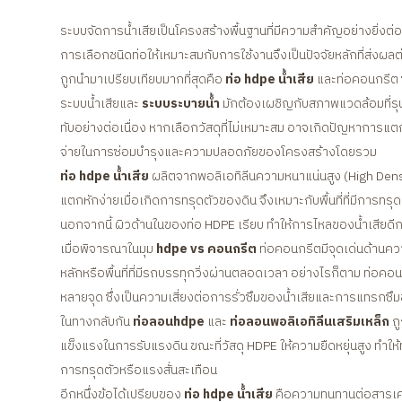
ระบบจัดการน้ำเสียเป็นโครงสร้างพื้นฐานที่มีความสำคัญอย่างยิ่ง
การเลือกชนิดท่อให้เหมาะสมกับการใช้งานจึงเป็นปัจจัยหลักที่ส่งผลต
ถูกนำมาเปรียบเทียบมากที่สุดคือ
ท่อ hdpe น้ำเสีย
และท่อคอนกรีต ซ
ระบบน้ำเสียและ
ระบบระบายน้ำ
มักต้องเผชิญกับสภาพแวดล้อมที่รุนแร
ทับอย่างต่อเนื่อง หากเลือกวัสดุที่ไม่เหมาะสม อาจเกิดปัญหาการแตกร
จ่ายในการซ่อมบำรุงและความปลอดภัยของโครงสร้างโดยรวม
ท่อ hdpe น้ำเสีย
ผลิตจากพอลิเอทิลีนความหนาแน่นสูง (High Densi
แตกหักง่ายเมื่อเกิดการทรุดตัวของดิน จึงเหมาะกับพื้นที่ที่มีการทรุดตัวไม
นอกจากนี้ ผิวด้านในของท่อ HDPE เรียบ ทำให้การไหลของน้ำเสี
เมื่อพิจารณาในมุม
hdpe vs คอนกรีต
ท่อคอนกรีตมีจุดเด่นด้านควา
หลักหรือพื้นที่ที่มีรถบรรทุกวิ่งผ่านตลอดเวลา อย่างไรก็ตาม ท่อคอ
หลายจุด ซึ่งเป็นความเสี่ยงต่อการรั่วซึมของน้ำเสียและการแทรกซึม
ในทางกลับกัน
ท่อลอนhdpe
และ
ท่อลอนพอลิเอทิลีนเสริมเหล็ก
ถู
แข็งแรงในการรับแรงดิน ขณะที่วัสดุ HDPE ให้ความยืดหยุ่นสูง ทำใ
การทรุดตัวหรือแรงสั่นสะเทือน
อีกหนึ่งข้อได้เปรียบของ
ท่อ hdpe น้ำเสีย
คือความทนทานต่อสารเคมี