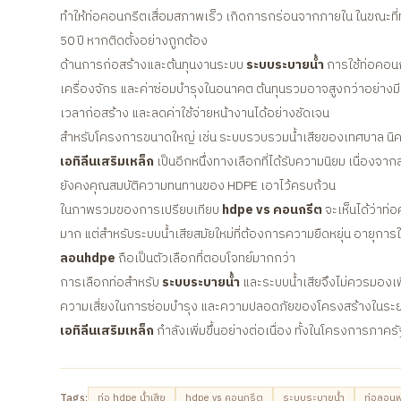
ทำให้ท่อคอนกรีตเสื่อมสภาพเร็ว เกิดการกร่อนจากภายใน ในขณะที่ท่
50 ปี หากติดตั้งอย่างถูกต้อง
ด้านการก่อสร้างและต้นทุนงานระบบ
ระบบระบายน้ำ
การใช้ท่อคอนกร
เครื่องจักร และค่าซ่อมบำรุงในอนาคต ต้นทุนรวมอาจสูงกว่าอย่างมี
เวลาก่อสร้าง และลดค่าใช้จ่ายหน้างานได้อย่างชัดเจน
สำหรับโครงการขนาดใหญ่ เช่น ระบบรวบรวมน้ำเสียของเทศบาล นิ
เอทิลีนเสริมเหล็ก
เป็นอีกหนึ่งทางเลือกที่ได้รับความนิยม เนื่อง
ยังคงคุณสมบัติความทนทานของ HDPE เอาไว้ครบถ้วน
ในภาพรวมของการเปรียบเทียบ
hdpe vs คอนกรีต
จะเห็นได้ว่าท
มาก แต่สำหรับระบบน้ำเสียสมัยใหม่ที่ต้องการความยืดหยุ่น อายุก
ลอนhdpe
ถือเป็นตัวเลือกที่ตอบโจทย์มากกว่า
การเลือกท่อสำหรับ
ระบบระบายน้ำ
และระบบน้ำเสียจึงไม่ควรมองเ
ความเสี่ยงในการซ่อมบำรุง และความปลอดภัยของโครงสร้างในระยะยา
เอทิลีนเสริมเหล็ก
กำลังเพิ่มขึ้นอย่างต่อเนื่อง ทั้งในโครงการภาค
Tags:
ท่อ hdpe น้ำเสีย
hdpe vs คอนกรีต
ระบบระบายน้ำ
ท่อลอนพอ