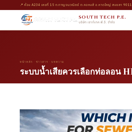
📍 ห้อง A234 เลขที่ 15 ถ.กาญจนวณิชย์ ต.คอหงส์ อ.หาดใหญ่ สงขลา 901
SOUTH TECH P.E.
บริษัท เซาท์เทค พี.อี. จำกัด
หน้าหลัก
·
ข่าวสาร
· บทความ
ระบบน้ำเสียควรเลือกท่อลอน H