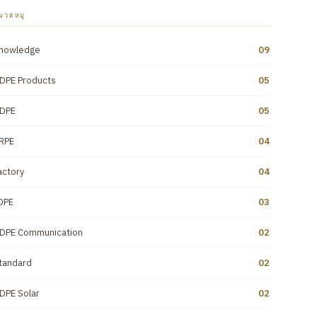
มวดหมู่
nowledge
09
DPE Products
05
DPE
05
RPE
04
actory
04
DPE
03
DPE Communication
02
tandard
02
DPE Solar
02