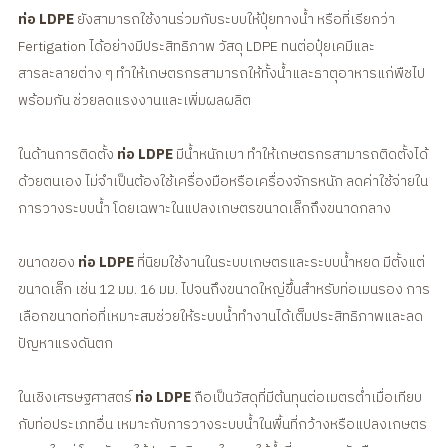
ท่อ LDPE
ยังสามารถใช้งานร่วมกับระบบให้ปุ๋ยทางน้ำ หรือที่เรียกว่า
Fertigation ได้อย่างมีประสิทธิภาพ วัสดุ LDPE ทนต่อปุ๋ยเคมีและ
สารละลายต่าง ๆ ทำให้เกษตรกรสามารถให้ทั้งน้ำและธาตุอาหารแก่พืชไป
พร้อมกัน ช่วยลดแรงงานและเพิ่มผลผลิต
ในด้านการติดตั้ง
ท่อ LDPE
มีน้ำหนักเบา ทำให้เกษตรกรสามารถติดตั้งได้
ด้วยตนเอง ไม่จำเป็นต้องใช้เครื่องมือหรือเครื่องจักรหนัก ลดค่าใช้จ่ายใน
การวางระบบน้ำ โดยเฉพาะในแปลงเกษตรขนาดเล็กถึงขนาดกลาง
ขนาดของ
ท่อ LDPE
ที่นิยมใช้งานในระบบเกษตรและระบบน้ำหยด มีตั้งแต่
ขนาดเล็ก เช่น 12 มม. 16 มม. ไปจนถึงขนาดใหญ่ขึ้นสำหรับท่อเมนรอง การ
เลือกขนาดท่อที่เหมาะสมช่วยให้ระบบน้ำทำงานได้เต็มประสิทธิภาพและลด
ปัญหาแรงดันตก
ในเชิงเศรษฐศาสตร์
ท่อ LDPE
ถือเป็นวัสดุที่มีต้นทุนต่อเมตรต่ำเมื่อเทียบ
กับท่อประเภทอื่น เหมาะกับการวางระบบน้ำในพื้นที่กว้างหรือแปลงเกษตร