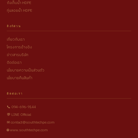
ถังเก็บน้ำ HDPE
ทุ่นลอยน้ำ HDPE
ลิงก์ด่วน
เกี่ยวกับเรา
โครงการอ้างอิง
ข่าวสารบริษัท
ติดต่อเรา
นโยบายความเป็นส่วนตัว
นโยบายคืนสินค้า
ติดต่อเรา
📞 094-696-9144
💬 LINE Official
✉ contact@southtechpe.com
🌐 www.southtechpe.com