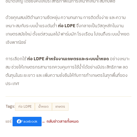
ขนาดใหญ่ โดยยังคงให้ประสิทธิภาพในการให้น้ำที่เหมาะสมกับพืช
ด้วยคุณสมบัติด้านความยืดหยุ่น ความทนทาน การติดตั้งง่าย และความ
เหมาะสมกับระบบน้ำแรงดันต่ำ
ท่อ LDPE
จึงกลายเป็นวัสดุหลักในงาน
เกษตรสมัยใหม่ ตั้งแต่สวนผลไม้ ฟาร์มผัก โรงเรือน ไปจนถึงระบบน้ำหยด
เชิงพาณิชย์
การเลือกใช้
ท่อ LDPE สำหรับงานเกษตรและระบบน้ำหยด
อย่างเหมาะ
สม ช่วยให้เกษตรกรสามารถควบคุมการใช้น้ำได้อย่างมีประสิทธิภาพ ลด
ต้นทุนในระยะยาว และเพิ่มความยั่งยืนให้กับการทำเกษตรในทุกพื้นที่ของ
ประเทศ
Tags:
ท่อ LDPE
น้ำหยด
เกษตร
← กลับข่าวสารทั้งหมด
แชร์:
Facebook