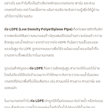
อย่างไร และทำไมจึงเป็นตัวเลือกหลักของเกษตรกร ฟาร์ม และสวน
เกษตรทั่วประเทศ โดยเนื้อหาจะเน้นการอธิบายเชิงความรู้เพื่อให้ผู้อ่าน
เข้าใจการใช้งานจริง
ท่อ LDPE (Low Density Polyethylene Pipe)
คือท่อพลาสติกที่ผลิต
จากพอลิเอทิลีนความหนาแน่นต่ำ มีคุณสมบัติเด่นด้านความอ่อนตัว ความ
ยืดหยุ่น และน้ำหนักเบา แตกต่างจากท่อ HDPE ที่เน้นความแข็งแรงและ
แรงดันสูง ท่อ LDPE ถูกออกแบบมาเพื่อใช้งานในระบบน้ำแรงดันต่ำถึง
ปานกลาง ซึ่งพบได้มากในงานเกษตร
จุดเด่นสำคัญของ
ท่อ LDPE
คือความยืดหยุ่นสูง สามารถโค้งงอได้ง่าย
โดยไม่ต้องใช้ข้อต่อจำนวนมาก ทำให้เหมาะกับการวางระบบน้ำในแปลง
เกษตรที่มีแนวพื้นที่ไม่เป็นเส้นตรง เช่น สวนผลไม้ สวนยาง สวนปาล์ม และ
แปลงผัก
ในงานเกษตรทั่วไป
ท่อ LDPE
มักถูกใช้เป็นท่อแขนง ท่อจ่ายน้ำ หรือท่อเมน
รอง สำหรับกระจายน้ำจากแหล่งน้ำหรือปั๊มน้ำไปยังจุดให้น้ำแต่ละจุด