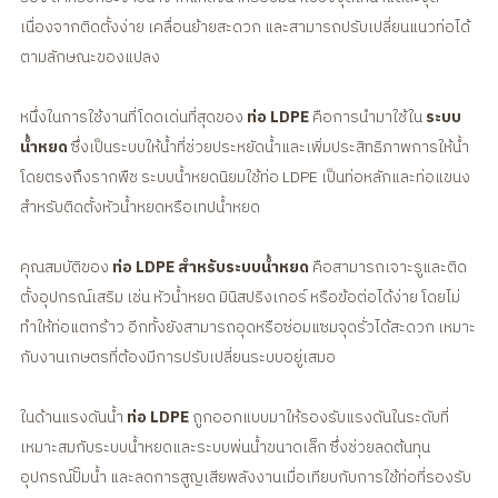
เนื่องจากติดตั้งง่าย เคลื่อนย้ายสะดวก และสามารถปรับเปลี่ยนแนวท่อได้
ตามลักษณะของแปลง
หนึ่งในการใช้งานที่โดดเด่นที่สุดของ
ท่อ LDPE
คือการนำมาใช้ใน
ระบบ
น้ำหยด
ซึ่งเป็นระบบให้น้ำที่ช่วยประหยัดน้ำและเพิ่มประสิทธิภาพการให้น้ำ
โดยตรงถึงรากพืช ระบบน้ำหยดนิยมใช้ท่อ LDPE เป็นท่อหลักและท่อแขนง
สำหรับติดตั้งหัวน้ำหยดหรือเทปน้ำหยด
คุณสมบัติของ
ท่อ LDPE สำหรับระบบน้ำหยด
คือสามารถเจาะรูและติด
ตั้งอุปกรณ์เสริม เช่น หัวน้ำหยด มินิสปริงเกอร์ หรือข้อต่อได้ง่าย โดยไม่
ทำให้ท่อแตกร้าว อีกทั้งยังสามารถอุดหรือซ่อมแซมจุดรั่วได้สะดวก เหมาะ
กับงานเกษตรที่ต้องมีการปรับเปลี่ยนระบบอยู่เสมอ
ในด้านแรงดันน้ำ
ท่อ LDPE
ถูกออกแบบมาให้รองรับแรงดันในระดับที่
เหมาะสมกับระบบน้ำหยดและระบบพ่นน้ำขนาดเล็ก ซึ่งช่วยลดต้นทุน
อุปกรณ์ปั๊มน้ำ และลดการสูญเสียพลังงานเมื่อเทียบกับการใช้ท่อที่รองรับ