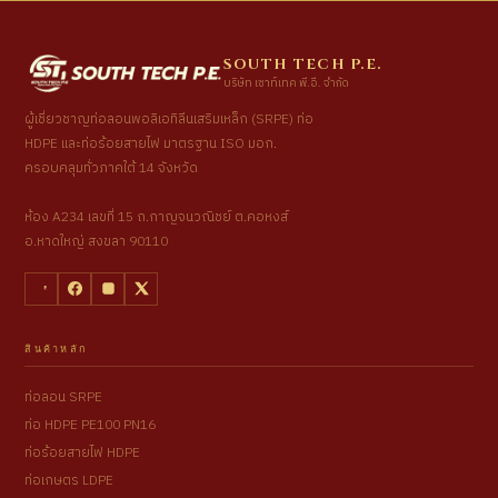
SOUTH TECH P.E.
บริษัท เซาท์เทค พี.อี. จำกัด
ผู้เชี่ยวชาญท่อลอนพอลิเอทิลีนเสริมเหล็ก (SRPE) ท่อ
HDPE และท่อร้อยสายไฟ มาตรฐาน ISO มอก.
ครอบคลุมทั่วภาคใต้ 14 จังหวัด
ห้อง A234 เลขที่ 15 ถ.กาญจนวณิชย์ ต.คอหงส์
อ.หาดใหญ่ สงขลา 90110
สินค้าหลัก
ท่อลอน SRPE
ท่อ HDPE PE100 PN16
ท่อร้อยสายไฟ HDPE
ท่อเกษตร LDPE