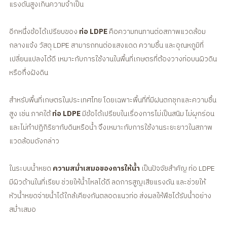
แรงดันสูงเกินความจำเป็น
อีกหนึ่งข้อได้เปรียบของ
ท่อ LDPE
คือความทนทานต่อสภาพแวดล้อม
กลางแจ้ง วัสดุ LDPE สามารถทนต่อแสงแดด ความชื้น และอุณหภูมิที่
เปลี่ยนแปลงได้ดี เหมาะกับการใช้งานในพื้นที่เกษตรที่ต้องวางท่อบนผิวดิน
หรือกึ่งฝังดิน
สำหรับพื้นที่เกษตรในประเทศไทย โดยเฉพาะพื้นที่ที่มีฝนตกชุกและความชื้น
สูง เช่น ภาคใต้
ท่อ LDPE
มีข้อได้เปรียบในเรื่องการไม่เป็นสนิม ไม่ผุกร่อน
และไม่ทำปฏิกิริยากับดินหรือน้ำ จึงเหมาะกับการใช้งานระยะยาวในสภาพ
แวดล้อมดังกล่าว
ในระบบน้ำหยด
ความสม่ำเสมอของการให้น้ำ
เป็นปัจจัยสำคัญ ท่อ LDPE
มีผิวด้านในที่เรียบ ช่วยให้น้ำไหลได้ดี ลดการสูญเสียแรงดัน และช่วยให้
หัวน้ำหยดจ่ายน้ำได้ใกล้เคียงกันตลอดแนวท่อ ส่งผลให้พืชได้รับน้ำอย่าง
สม่ำเสมอ