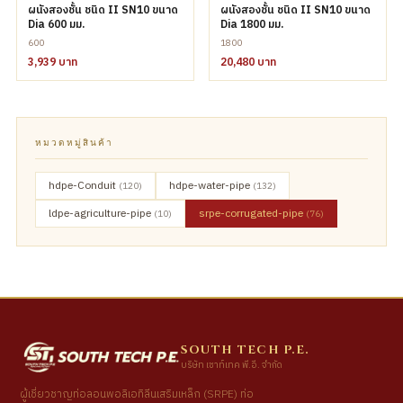
ผนังสองชั้น ชนิด II SN10 ขนาด
ผนังสองชั้น ชนิด II SN10 ขนาด
Dia 600 มม.
Dia 1800 มม.
600
1800
3,939 บาท
20,480 บาท
หมวดหมู่สินค้า
hdpe-Conduit
hdpe-water-pipe
(120)
(132)
ldpe-agriculture-pipe
srpe-corrugated-pipe
(10)
(76)
SOUTH TECH P.E.
บริษัท เซาท์เทค พี.อี. จำกัด
ผู้เชี่ยวชาญท่อลอนพอลิเอทิลีนเสริมเหล็ก (SRPE) ท่อ