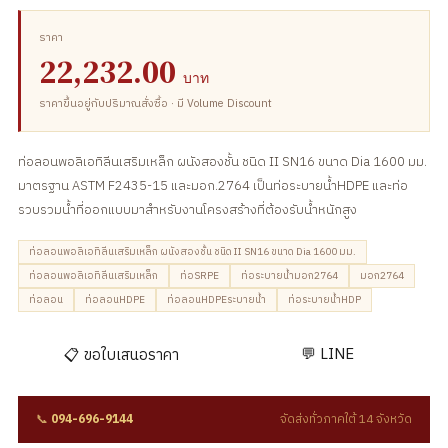
ราคา
22,232.00
บาท
ราคาขึ้นอยู่กับปริมาณสั่งซื้อ · มี Volume Discount
ท่อลอนพอลิเอทิลีนเสริมเหล็ก ผนังสองชั้น ชนิด II SN16 ขนาด Dia 1600 มม.
มาตรฐาน ASTM F2435-15 และมอก.2764 เป็นท่อระบายน้ำHDPE และท่อ
รวบรวมน้ำที่ออกแบบมาสำหรับงานโครงสร้างที่ต้องรับน้ำหนักสูง
ท่อลอนพอลิเอทิลีนเสริมเหล็ก ผนังสองชั้น ชนิด II SN16 ขนาด Dia 1600 มม.
ท่อลอนพอลิเอทิลีนเสริมเหล็ก
ท่อSRPE
ท่อระบายน้ำมอก2764
มอก2764
ท่อลอน
ท่อลอนHDPE
ท่อลอนHDPEระบายน้ำ
ท่อระบายน้ำHDP
💬 LINE
📋 ขอใบเสนอราคา
📞
094-696-9144
จัดส่งทั่วภาคใต้ 14 จังหวัด