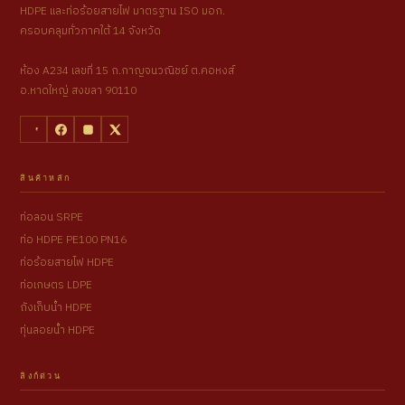
HDPE และท่อร้อยสายไฟ มาตรฐาน ISO มอก.
ครอบคลุมทั่วภาคใต้ 14 จังหวัด
ห้อง A234 เลขที่ 15 ถ.กาญจนวณิชย์ ต.คอหงส์
อ.หาดใหญ่ สงขลา 90110
สินค้าหลัก
ท่อลอน SRPE
ท่อ HDPE PE100 PN16
ท่อร้อยสายไฟ HDPE
ท่อเกษตร LDPE
ถังเก็บน้ำ HDPE
ทุ่นลอยน้ำ HDPE
ลิงก์ด่วน