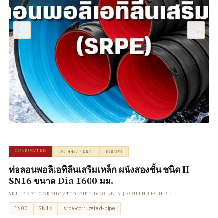
←
→
corrugated
ISO 4427 · มอก.
พร้อมส่ง
ท่อลอนพอลิเอทิลีนเสริมเหล็ก ผนังสองชั้น ชนิด II
SN16 ขนาด Dia 1600 มม.
SKU: srpe-corrugated-pipe-1600-SN16 | SOUTH TECH P.E.
1600
SN16
srpe-corrugated-pipe