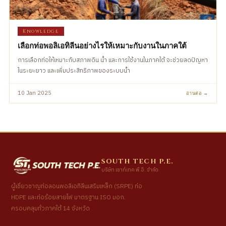
Knowledge
เลือกท่อพอลิเอทิลีนอย่างไรให้เหมาะกับงานในภาคใต้
การเลือกท่อให้เหมาะกับสภาพดิน น้ำ และการใช้งานในภาคใต้ จะช่วยลดปัญหา
ในระยะยาว และเพิ่มประสิทธิภาพของระบบน้ำ
10 Jan 2025
อ่านต่อ →
SOUTH TECH P.E.
บริษัท เซาท์เทค พี.อี. จำกัด
ผู้เชี่ยวชาญท่อลอนพอลิเอทิลีนเสริมเหล็ก (SRPE) ท่อ
HDPE และท่อร้อยสายไฟ มาตรฐาน ISO มอก.
ครอบคลุมทั่วภาคใต้ 14 จังหวัด