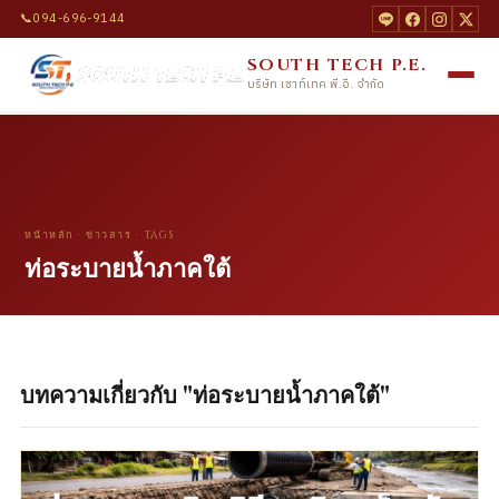
📞
094-696-9144
SOUTH TECH P.E.
บริษัท เซาท์เทค พี.อี. จำกัด
หน้าหลัก
·
ข่าวสาร
· TAGS
ท่อระบายน้ำภาคใต้
บทความเกี่ยวกับ "ท่อระบายน้ำภาคใต้"