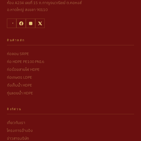
ห้อง A234 เลขที่ 15 ถ.กาญจนวณิชย์ ต.คอหงส์
อ.หาดใหญ่ สงขลา 90110
สินค้าหลัก
ท่อลอน SRPE
ท่อ HDPE PE100 PN16
ท่อร้อยสายไฟ HDPE
ท่อเกษตร LDPE
ถังเก็บน้ำ HDPE
ทุ่นลอยน้ำ HDPE
ลิงก์ด่วน
เกี่ยวกับเรา
โครงการอ้างอิง
ข่าวสารบริษัท